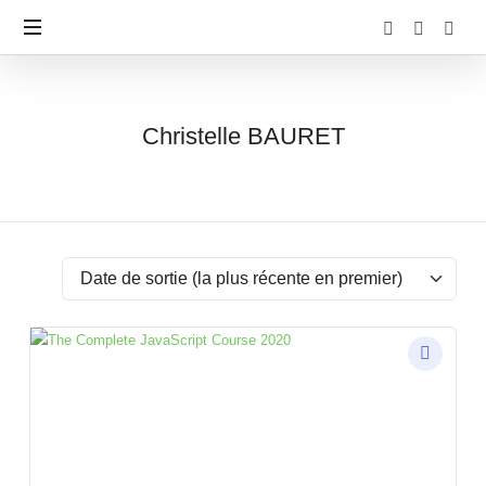
Christelle
Christelle BAURET
BAURET