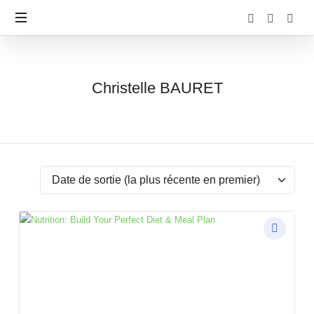
Christelle
Christelle BAURET
BAURET