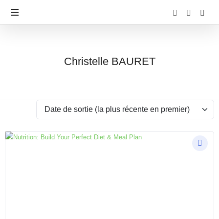
Christelle
Christelle BAURET
BAURET