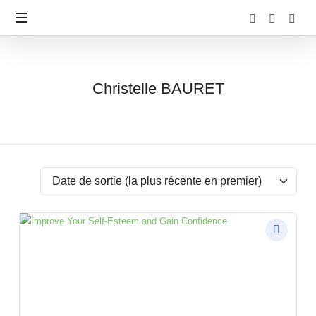
Christelle
Christelle BAURET
BAURET