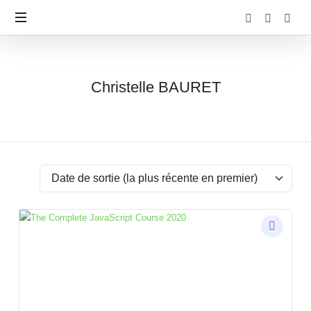
Christelle
Christelle BAURET
BAURET