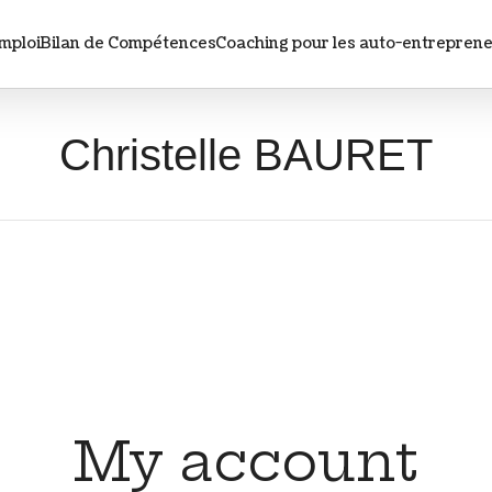
mploi
Bilan de Compétences
Coaching pour les auto-entrepren
Christelle
Christelle BAURET
BAURET
My account