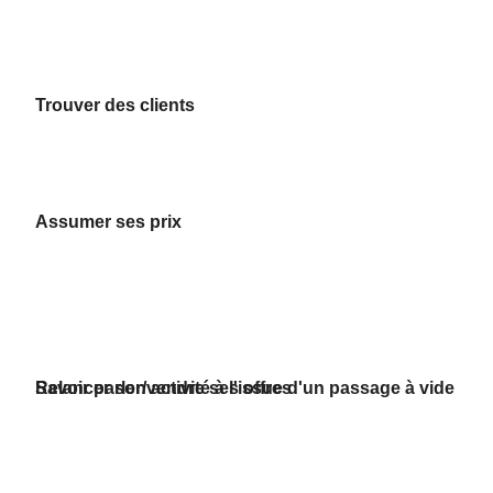
Trouver des clients
Assumer ses prix
Savoir parler/vendre ses offres
Relancer son activité à l'issue d'un passage à vide