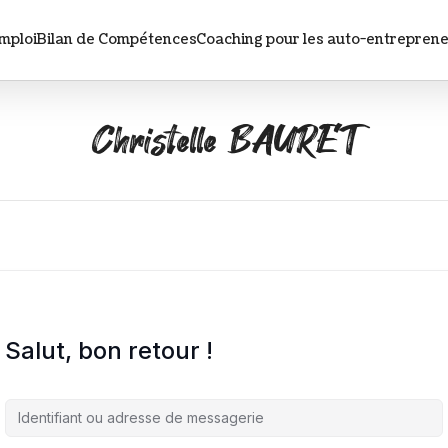
mploi
Bilan de Compétences
Coaching pour les auto-entrepren
Christelle
Christelle BAURET
BAURET
Salut, bon retour !