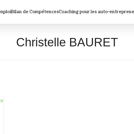
mploi
Bilan de Compétences
Coaching pour les auto-entrepren
Christelle
Christelle BAURET
BAURET